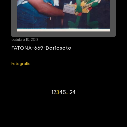
octubre 10, 2012
FATONA-669-Dariosoto
Fotografía
1
2
3
4
5
…
24