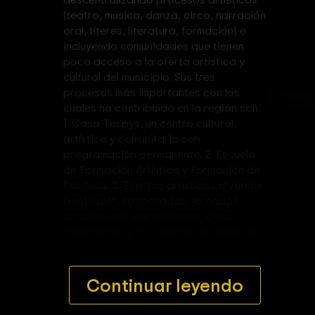
(teatro, música, danza, circo, narración
oral, títeres, literatura, formación) e
incluyendo comunidades que tienen
poco acceso a la oferta artística y
cultural del municipio. Sus tres
procesos más importantes con los
cuales ha contribuido en la región son:
1. Casa Tespys, un centro cultural,
artístico y comunitario con
programación permanente. 2. Escuela
de Formación Artística y Formación de
Públicos. 3. Eventos artísticos diversos
(Festivales, temporadas, jornadas
académicas, exposiciones, giras,
intercambio y circulación de todas las
áreas artísticas).
Continuar leyendo