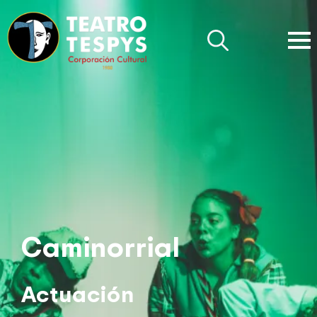
Search
for:
Caminorrial
Actuación