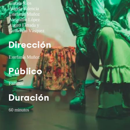
Camila Ríos
Ángela Valencia
Estefanía Muñoz
Alejandro López
Argiro Estrada y
Guillermo Vásquez
Dirección
Estefanía Muñoz
Público
Familiar
Duración
60 minutos