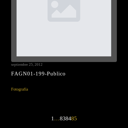
septiembre 25, 2012
FAGN01-199-Publico
Fotografía
1
…
83
84
85