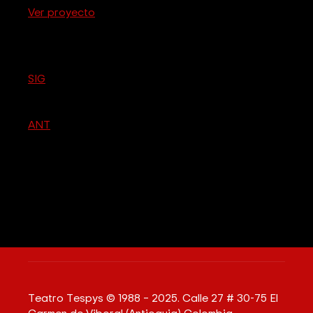
Ver proyecto
SIG
ANT
Teatro Tespys © 1988 – 2025. Calle 27 # 30-75 El