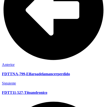
Anterior
FDTTNA-799-Elfaroadelamancerperdido
Siguiente
FDTT11-527-Titoandronico