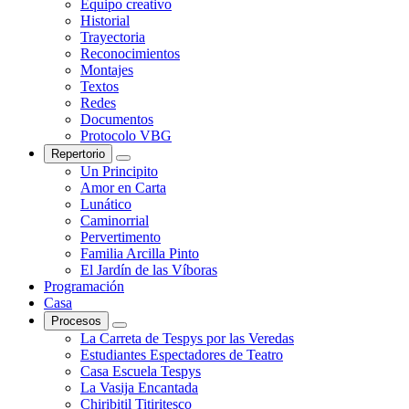
Equipo creativo
Historial
Trayectoria
Reconocimientos
Montajes
Textos
Redes
Documentos
Protocolo VBG
Repertorio
Un Principito
Amor en Carta
Lunático
Caminorrial
Pervertimento
Familia Arcilla Pinto
El Jardín de las Víboras
Programación
Casa
Procesos
La Carreta de Tespys por las Veredas
Estudiantes Espectadores de Teatro
Casa Escuela Tespys
La Vasija Encantada
Chiribitil Titiritesco