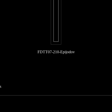
FDTT07-210-Epijodov
s